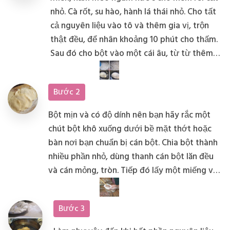
nhỏ. Cà rốt, su hào, hành lá thái nhỏ. Cho tất
cả nguyên liệu vào tô và thêm gia vị, trộn
thật đều, để nhân khoảng 10 phút cho thấm.
Sau đó cho bột vào một cái âu, từ từ thêm
nước và nhào đến khi bột thành hỗn hợp
quánh dẻo, ủ bột như thế trong 10 phút.
Bước 2
Bột mịn và có độ dính nên bạn hãy rắc một
chút bột khô xuống dưới bề mặt thớt hoặc
bàn nơi bạn chuẩn bị cán bột. Chia bột thành
nhiều phần nhỏ, dùng thanh cán bột lăn đều
và cán mỏng, tròn. Tiếp đó lấy một miếng vỏ,
múc nhân vào giữa miếng bột, dùng hai tay
gói lại và gấp mép miếng bột bao tròn lấy
Bước 3
nhân bên trong.