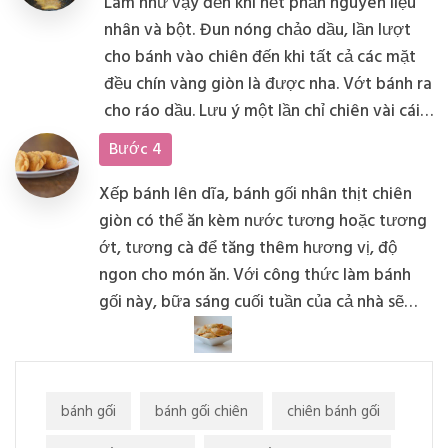
Làm như vậy đến khi hết phần nguyên liệu
nhân và bột. Đun nóng chảo dầu, lần lượt
cho bánh vào chiên đến khi tất cả các mặt
đều chín vàng giòn là được nha. Vớt bánh ra
cho ráo dầu. Lưu ý một lần chỉ chiên vài cái
bánh thôi nhé, như vậy sẽ dễ lấy và bánh
Bước 4
không bị cháy.
Xếp bánh lên dĩa, bánh gối nhân thịt chiên
giòn có thể ăn kèm nước tương hoặc tương
ớt, tương cà để tăng thêm hương vị, độ
ngon cho món ăn. Với công thức làm bánh
gối này, bữa sáng cuối tuần của cả nhà sẽ
thêm phần ngon miệng hơn đấy. Các mẹ
nhanh chóng lưu lại cách làm ngay nhe.
bánh gối
bánh gối chiên
chiên bánh gối