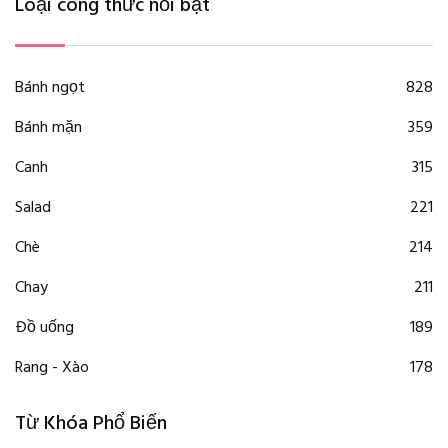
Loại công thức nổi bật
Bánh ngọt
828
Bánh mặn
359
Canh
315
Salad
221
Chè
214
Chay
211
Đồ uống
189
Rang - Xào
178
Từ Khóa Phổ Biến