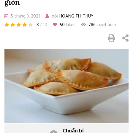
giòn
5 tháng 3, 2021
bởi
HOANG THI THUY
8
/ 10
50
Likes
786
Lượt xem
Chuẩn bị