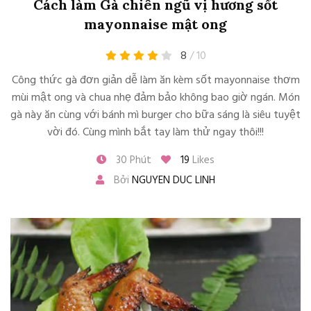
Cách làm Gà chiên ngũ vị hương sốt
mayonnaise mật ong
8
/ 10
Công thức gà đơn giản dễ làm ăn kèm sốt mayonnaise thơm
mùi mật ong và chua nhẹ đảm bảo không bao giờ ngán. Món
gà này ăn cùng với bánh mì burger cho bữa sáng là siêu tuyệt
vời đó. Cùng mình bắt tay làm thử ngay thôi!!!
30 Phút
19
Likes
Bởi
NGUYEN DUC LINH