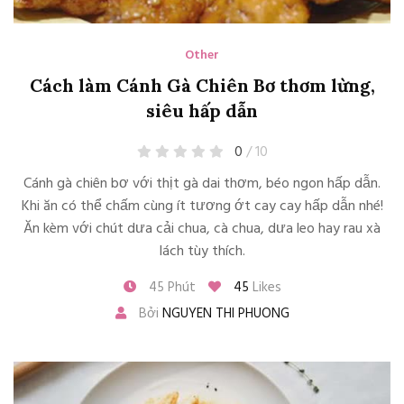
Other
Cách làm Cánh Gà Chiên Bơ thơm lừng,
siêu hấp dẫn
0
/ 10
Cánh gà chiên bơ với thịt gà dai thơm, béo ngon hấp dẫn.
Khi ăn có thể chấm cùng ít tương ớt cay cay hấp dẫn nhé!
Ăn kèm với chút dưa cải chua, cà chua, dưa leo hay rau xà
lách tùy thích.
45 Phút
45
Likes
Bởi
NGUYEN THI PHUONG