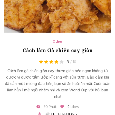
Other
Cách làm Gà chiên cay giòn
9
/ 10
Cách làm gà chiên giòn cay thơm giòn béo ngon không tả
được vì được tẩm ướp kĩ càng với sữa tươi. Bảo đảm khi
đã cắn một miếng đầu tiên, bạn sẽ ăn hoài ăn mãi. Cuối tuần
làm hẳn 1 mẻ ngồi nhâm nhi và xem World Cup với hội bạn
nha!
30 Phút
9
Likes
Bởi
LE THI PHUONG