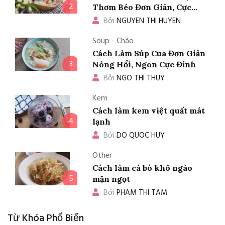
2
Thơm Béo Đơn Giản, Cực
Ngon
Bởi
NGUYEN THI HUYEN
Soup - Cháo
Cách Làm Súp Cua Đơn Giản
3
Nóng Hổi, Ngon Cực Đỉnh
Bởi
NGO THI THUY
Kem
Cách làm kem việt quất mát
4
lạnh
Bởi
DO QUOC HUY
Other
Cách làm cá bò khô ngào
5
mặn ngọt
Bởi
PHAM THI TAM
Từ Khóa Phổ Biến