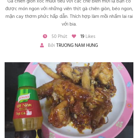
Gà chiên giòn xóc muối tiêu với các chế biến mới lạ bạn có
được món ngon với những viên thịt gà chiên giòn, béo ngon,
mặn cay thơm phức hấp dẫn. Thích hợp làm mồi nhấm lai rai
với bia.
50 Phút
19
Likes
Bởi
TRUONG NAM HUNG