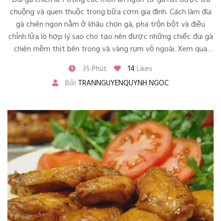
Đùi gà chiên là 1 trong các món ăn ngon từ gà rất được ưa
chuộng và quen thuộc trong bữa cơm gia đình. Cách làm đùi
gà chiên ngon nằm ở khâu chọn gà, pha trộn bột và điều
chỉnh lửa lò hợp lý sao cho tạo nên được những chiếc đùi gà
chiên mềm thịt bên trong và vàng rụm vỏ ngoài. Xem qua
cách làm đùi gà chiên và thực hiện ngay cho bữa cơm tối
35 Phút
14
Likes
nhé!
Bởi
TRANNGUYENQUYNH NGOC