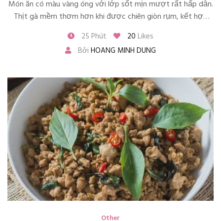
Món ăn có màu vàng óng với lớp sốt mịn mượt rất hấp dẫn.
Thịt gà mềm thơm hơn khi được chiên giòn rụm, kết hợp
một cách hoàn hảo với vị chua thơm dễ chịu của chanh giúp
25 Phút
20
Likes
cho món ăn không bị ngấy và tạo nên một hương vị mới lạ
Bởi
HOANG MINH DUNG
độc đáo.
Other