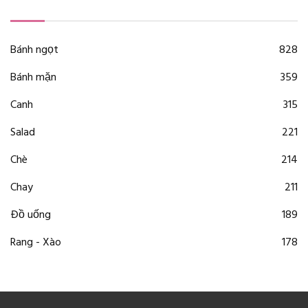
Bánh ngọt
828
Bánh mặn
359
Canh
315
Salad
221
Chè
214
Chay
211
Đồ uống
189
Rang - Xào
178