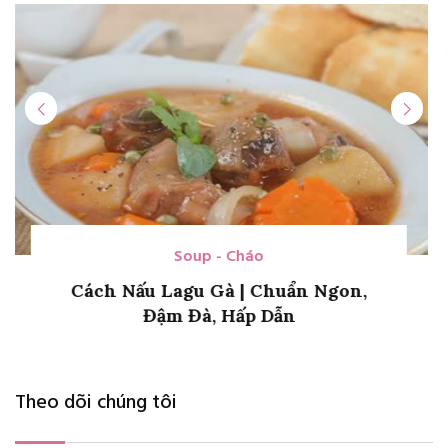
Chè
Cách Làm Hạt Lựu Bột Năng Đơn
Giản, Để Nấu Chè
Theo dõi chúng tôi