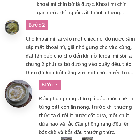
khoai mì chín bở là được. Khoai mì chín
gặn nước để nguội cắt thành những
miếng nhỏ vừa ăn.
Bước 2
Cho khoai mì lại vào một chiếc nồi đổ nước sâm
sấp mặt khoai mì, giã nhỏ gừng cho vào cùng,
đặt lên bếp cho cho đến khi nồi khoai mì sôi lại
chừng 2 phút ta bỏ đường vào quấy đều. tiếp
theo đó hòa bột năng với một chút nước trong
một bát con rồi đổ từ từ vào nồi chè khoai mì,
Bước 3
vừa đổ bột năng vừa quấy đều tay để bột năng
hòa đều với khoai mì và không bị vón cục. Đun
Đậu phộng rang chín giã dập. múc chè ra
sôi nồi chè trong khoảng 5 phút là bắc xuống.
từng bát con ăn nóng, trước khi thưởng
thức ta dưới ít nước cốt dừa, một chút
dừa nạo và rắc đậu phộng rang đều lên
bát chè và bắt đầu thưởng thức.