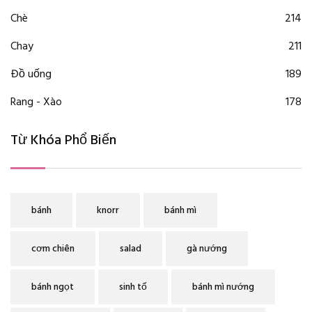
Chè
214
Chay
211
Đồ uống
189
Rang - Xào
178
Từ Khóa Phổ Biến
bánh
knorr
bánh mì
cơm chiên
salad
gà nướng
bánh ngọt
sinh tố
bánh mì nướng