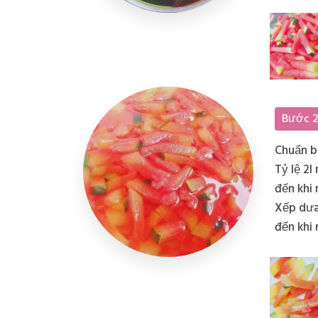
với nước
Bước 
Chuẩn bị
Tỷ lệ 2l
đến khi 
Xếp dưa
đến khi
500g đư