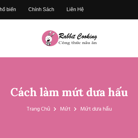
hổ biến
Chính Sách
Liên Hệ
Cách làm mứt dưa hấu
Trang Chủ
Mứt
Mứt dưa hấu