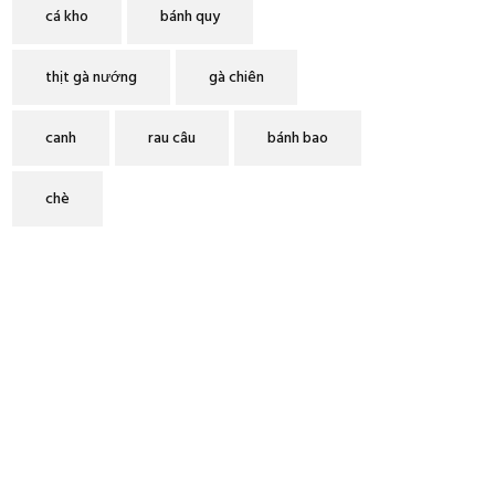
cá kho
bánh quy
thịt gà nướng
gà chiên
canh
rau câu
bánh bao
chè