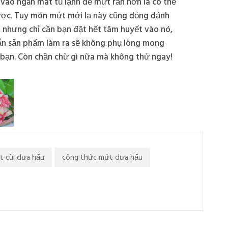
vào ngăn mát tủ lạnh để mứt rắn hơn là có thể
ợc. Tuy món mứt mới lạ này cũng đỏng đảnh
, nhưng chỉ cần bạn đặt hết tâm huyết vào nó,
ắn sản phẩm làm ra sẽ không phụ lòng mong
 bạn. Còn chần chừ gì nữa mà không thử ngay!
t cùi dưa hấu
công thức mứt dưa hấu