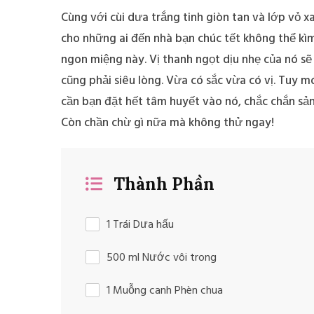
 Hạt Lựu Bột
Cách Làm Sườn X
Cùng với cùi dưa trắng tinh giòn tan và lớp vỏ x
 Giản, Để Nấu
Chua Ngọt Ngon Đ
Chè
cho những ai đến nhà bạn chúc tết không thể 
Đà
ngon miệng này. Vị thanh ngọt dịu nhẹ của nó sẽ
cũng phải siêu lòng. Vừa có sắc vừa có vị. Tuy 
cần bạn đặt hết tâm huyết vào nó, chắc chắn sả
Còn chần chừ gì nữa mà không thử ngay!
Thành Phần
1 Trái Dưa hấu
500 ml Nước vôi trong
1 Muỗng canh Phèn chua