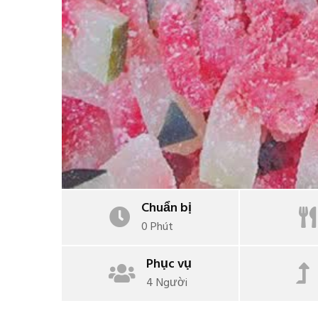
Chuẩn bị
0 Phút
Phục vụ
4 Người
Chè
Other