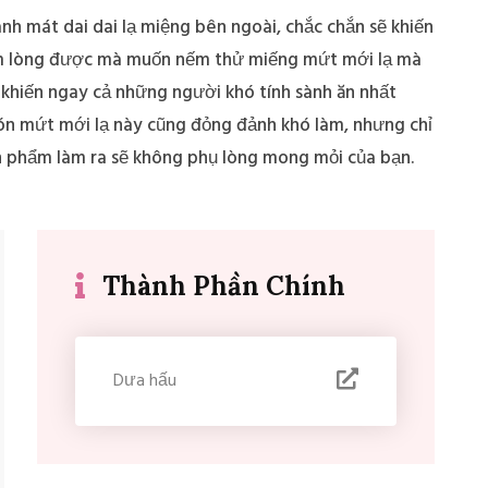
ào
Cách Nấu Lagu Gà |
anh mát dai dai lạ miệng bên ngoài, chắc chắn sẽ khiến
ậm
Chuẩn Ngon, Đậm Đà,
kìm lòng được mà muốn nếm thử miếng mứt mới lạ mà
Hấp Dẫn
 khiến ngay cả những người khó tính sành ăn nhất
món mứt mới lạ này cũng đỏng đảnh khó làm, nhưng chỉ
n phẩm làm ra sẽ không phụ lòng mong mỏi của bạn.
Thành Phần Chính
Dưa hấu