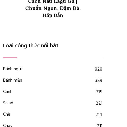
Cách Làm Hạt Lựu Bột
Năng Đơn Giản, Để Nấu
Chè
Loại công thức nổi bật
Bánh ngọt
828
Bánh mặn
359
Canh
315
Salad
221
Chè
214
Chay
211