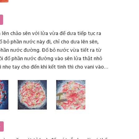
lên chảo sên với lửa vừa để dưa tiếp tục ra
 bỏ phần nước này đi, chỉ cho dưa lên sên,
 phần nước đường. Đổ bỏ nước vừa tiết ra từ
rồi đổ phần nước đường vào sên lửa thật nhỏ
ì nhẹ tay cho đến khi kết tinh thì cho vani vào
tiếp cho đến khi khô hẳn.
4