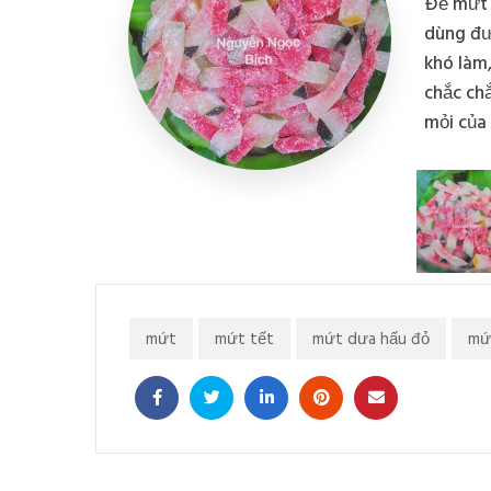
Để mứt 
dùng đư
khó làm
chắc ch
mỏi của
mứt
mứt tết
mứt dưa hấu đỏ
mứ