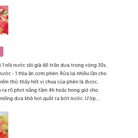
 để hết mùi vôi.
2
 1 nồi nước sôi già để trần dưa trong vòng 30s.
 nước - 1 thìa ăn cơm phèn. Rửa lại nhiều lần cho
nếm thử thấy hết vị chua của phèn là được.
 ra rổ phơi nắng tầm 4h hoặc hong gió cho
 miếng dưa khô hơi quắt ra bớt nước. Ướp
ờng với 1kg dưa hấu đến khi đường tan hết.