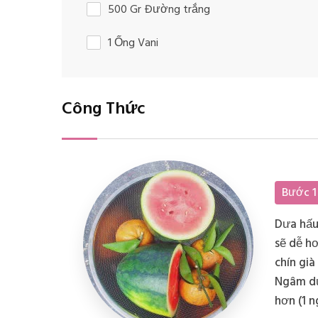
500 Gr Đường trắng
1 Ống Vani
Công Thức
Bước 1
Dưa hấu 
sẽ dễ hơ
chín già
Ngâm dư
hơn (1 n