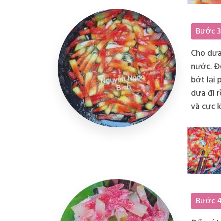
Bước 3
Cho dưa 
nước. Đổ
bớt lại
dưa đi 
và cực k
rồi sên 
Bước 