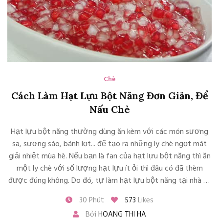
Chè
Cách Làm Hạt Lựu Bột Năng Đơn Giản, Để
Nấu Chè
Hạt lựu bột năng thường dùng ăn kèm với các món sương
sa, sương sáo, bánh lọt... để tạo ra những ly chè ngọt mát
giải nhiệt mùa hè. Nếu bạn là fan của hạt lựu bột năng thì ăn
một ly chè với số lượng hạt lựu ít ỏi thì đâu có đã thèm
được đúng không. Do đó, tự làm hạt lựu bột năng tại nhà sẽ
tha hồ mà nhâm nhi nhé. Lưu ngay, cách làm hạt lựu đơn giản
30 Phút
573
Likes
để rảnh rỗi triển ngay nào.
Bởi
HOANG THI HA