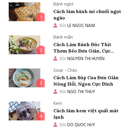
Bánh ngọt
Cách làm bánh mì chuối ngọt
1
ngào
Bởi
LE NGOC NAM
Bánh mặn
Cách Làm Bánh Đúc Thịt
2
Thơm Béo Đơn Giản, Cực
Ngon
Bởi
NGUYEN THI HUYEN
Soup - Cháo
Cách Làm Súp Cua Đơn Giản
3
Nóng Hổi, Ngon Cực Đỉnh
Bởi
NGO THI THUY
Kem
Cách làm kem việt quất mát
4
lạnh
Bởi
DO QUOC HUY