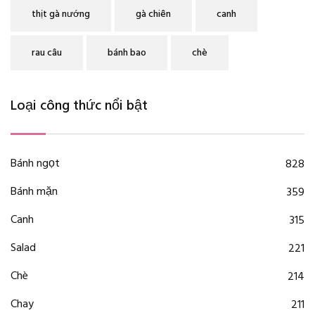
thịt gà nướng
gà chiên
canh
rau câu
bánh bao
chè
Loại công thức nổi bật
Bánh ngọt
828
Bánh mặn
359
Canh
315
Salad
221
Chè
214
Chay
211