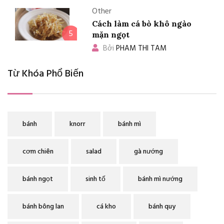
Other
Cách làm cá bò khô ngào
5
mặn ngọt
Bởi
PHAM THI TAM
Từ Khóa Phổ Biến
bánh
knorr
bánh mì
cơm chiên
salad
gà nướng
bánh ngọt
sinh tố
bánh mì nướng
bánh bông lan
cá kho
bánh quy