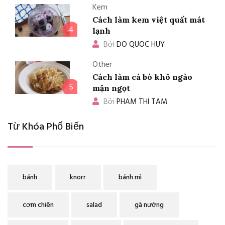
Kem
Cách làm kem việt quất mát
4
lạnh
Bởi
DO QUOC HUY
Other
Cách làm cá bò khô ngào
5
mặn ngọt
Bởi
PHAM THI TAM
Từ Khóa Phổ Biến
bánh
knorr
bánh mì
cơm chiên
salad
gà nướng