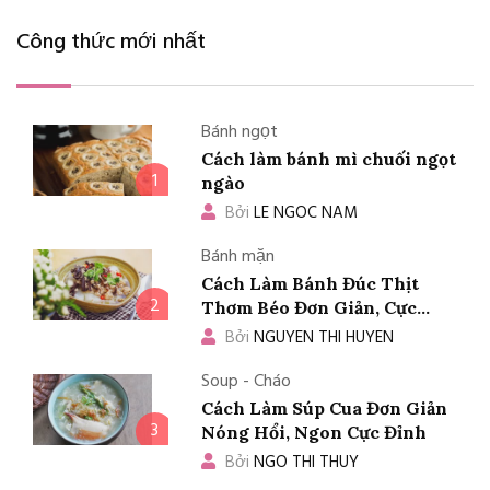
Công thức mới nhất
Bánh ngọt
Cách làm bánh mì chuối ngọt
1
ngào
Bởi
LE NGOC NAM
Bánh mặn
Cách Làm Bánh Đúc Thịt
2
Thơm Béo Đơn Giản, Cực
Ngon
Bởi
NGUYEN THI HUYEN
Soup - Cháo
Cách Làm Súp Cua Đơn Giản
3
Nóng Hổi, Ngon Cực Đỉnh
Bởi
NGO THI THUY