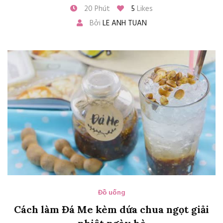
20 Phút
5
Likes
Bởi
LE ANH TUAN
Đồ uống
Cách làm Đá Me kèm dứa chua ngọt giải