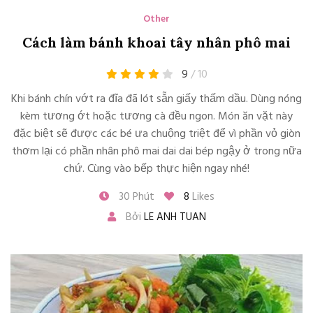
Other
Cách làm bánh khoai tây nhân phô mai
9
/ 10
Khi bánh chín vớt ra đĩa đã lót sẵn giấy thấm dầu. Dùng nóng
kèm tương ớt hoặc tương cà đều ngon. Món ăn vặt này
đặc biệt sẽ được các bé ưa chuộng triệt để vì phần vỏ giòn
thơm lại có phần nhân phô mai dai dai bép ngậy ở trong nữa
chứ. Cùng vào bếp thực hiện ngay nhé!
30 Phút
8
Likes
Bởi
LE ANH TUAN