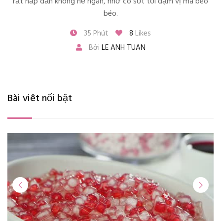
rất hấp dẫn không hề ngán, nhờ có sốt tỏi đậm vị mà béo
béo.
35 Phút
8
Likes
Bởi
LE ANH TUAN
Bài viêt nổi bật