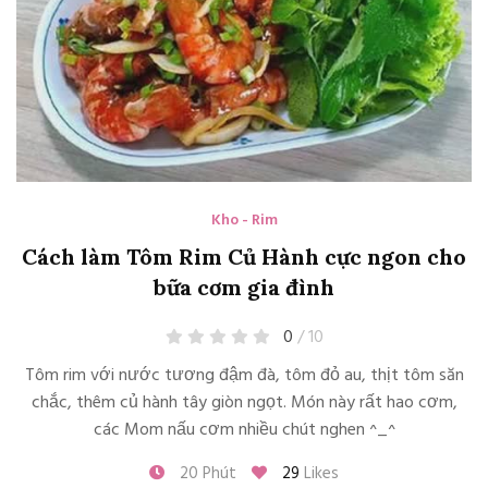
Kho - Rim
Cách làm Tôm Rim Củ Hành cực ngon cho
bữa cơm gia đình
0
/ 10
Tôm rim với nước tương đậm đà, tôm đỏ au, thịt tôm săn
chắc, thêm củ hành tây giòn ngọt. Món này rất hao cơm,
các Mom nấu cơm nhiều chút nghen ^_^
20 Phút
29
Likes