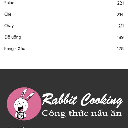
Salad
221
Chè
214
Chay
211
Đồ uống
189
Rang - Xào
178