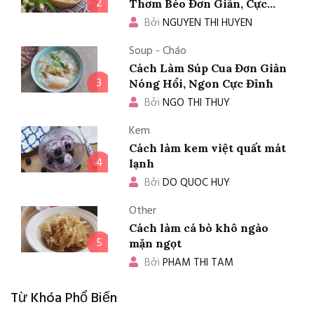
2
Thơm Béo Đơn Giản, Cực
Ngon
Bởi
NGUYEN THI HUYEN
Soup - Cháo
Cách Làm Súp Cua Đơn Giản
3
Nóng Hổi, Ngon Cực Đỉnh
Bởi
NGO THI THUY
Kem
Cách làm kem việt quất mát
4
lạnh
Bởi
DO QUOC HUY
Other
Cách làm cá bò khô ngào
5
mặn ngọt
Bởi
PHAM THI TAM
Từ Khóa Phổ Biến