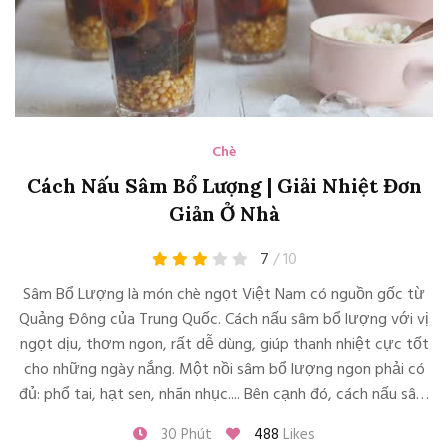
Chè
Cách Nấu Sâm Bổ Lượng | Giải Nhiệt Đơn
Giản Ở Nhà
7
/ 10
Sâm Bổ Lượng là món chè ngọt Việt Nam có nguồn gốc từ
Quảng Đông của Trung Quốc. Cách nấu sâm bổ lượng với vị
ngọt dịu, thơm ngon, rất dễ dùng, giúp thanh nhiệt cực tốt
cho những ngày nắng. Một nồi sâm bổ lượng ngon phải có
đủ: phổ tai, hạt sen, nhãn nhục.... Bên cạnh đó, cách nấu sâm
bổ lượng cũng rất đơn giản, chỉ cần 30 phút là đã có thể
30 Phút
488
Likes
hoàn thành rồi nhé.