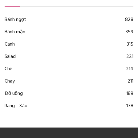
Bánh ngọt
828
Bánh mặn
359
Canh
315
Salad
221
Chè
214
Chay
211
Đồ uống
189
Rang - Xào
178