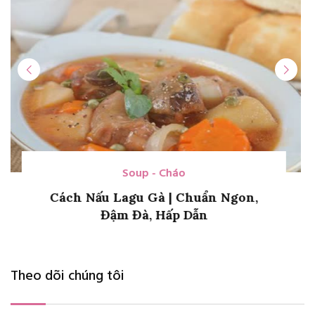
Chè
Cách Làm Hạt Lựu Bột Năng Đơn
Giản, Để Nấu Chè
Theo dõi chúng tôi